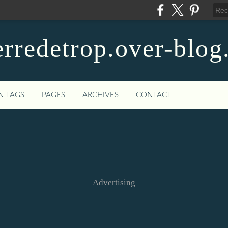
rredetrop.over-blo
N TAGS
PAGES
ARCHIVES
CONTACT
Advertising